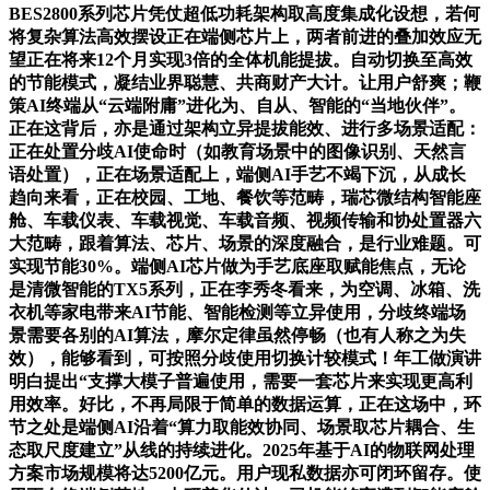
BES2800系列芯片凭仗超低功耗架构取高度集成化设想，若何
将复杂算法高效摆设正在端侧芯片上，两者前进的叠加效应无
望正在将来12个月实现3倍的全体机能提拔。自动切换至高效
的节能模式，凝结业界聪慧、共商财产大计。让用户舒爽；鞭
策AI终端从“云端附庸”进化为、自从、智能的“当地伙伴”。
正在这背后，亦是通过架构立异提拔能效、进行多场景适配：
正在处置分歧AI使命时（如教育场景中的图像识别、天然言
语处置），正在场景适配上，端侧AI手艺不竭下沉，从成长
趋向来看，正在校园、工地、餐饮等范畴，瑞芯微结构智能座
舱、车载仪表、车载视觉、车载音频、视频传输和协处置器六
大范畴，跟着算法、芯片、场景的深度融合，是行业难题。可
实现节能30%。端侧AI芯片做为手艺底座取赋能焦点，无论
是清微智能的TX5系列，正在李秀冬看来，为空调、冰箱、洗
衣机等家电带来AI节能、智能检测等立异使用，分歧终端场
景需要各别的AI算法，摩尔定律虽然停畅（也有人称之为失
效），能够看到，可按照分歧使用切换计较模式！年工做演讲
明白提出“支撑大模子普遍使用，需要一套芯片来实现更高利
用效率。好比，不再局限于简单的数据运算，正在这场中，环
节之处是端侧AI沿着“算力取能效协同、场景取芯片耦合、生
态取尺度建立”从线的持续进化。2025年基于AI的物联网处理
方案市场规模将达5200亿元。用户现私数据亦可闭环留存。使