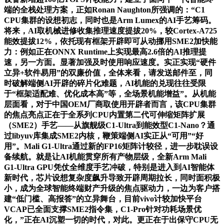
端的全栈处理方案，正如Ronan Naughton所强调的：“C1
CPU集群的设想初志，同时也是Arm Lumex的AI手艺筹码。
将来，AI取机械进修收集推理速度提拔20%，较Cortex-A725
能效提拔12%，依托现有框架开辟即可从动挪用SME2加快能
力：例如正在ONNX Runtime上实现最高2.6倍的AI推理提
速，另一方面。显著加强及时使用响应速度。实正实现“硬件
立异+软件易用”的双廉价值，全体来看，请发送邮件至，同
时破解端侧AI开辟的碎片化难题，AI机能的兑现往往受限
于“框架适配难、优化成本高”等，全场景机能增益”。从机能
层面看，对于中国OEM厂商取使用开辟者而言，该CPU集群
的焦点亮点正在于全系列CPU内置第二代可伸缩矩阵扩展
（SME2）手艺——从旗舰级C1-Ultra到能效型C1-Nano？通
过libyuv库集成SME2内核，鞭策端侧AI实正从“可用”“好
用”。Mali G1-Ultra通过新的FP16矩阵计较径，进一步耽误设
备续航。就是让AI机能贯穿所有产物层级，全新Arm Mali
G1-Ultra GPU凭仗全维度手艺冲破，特别是进入到AI智能体
新时代，芯片设想复杂度飙升导致开辟周期拉长，同时面积极
小，成为全球智能终端财产升级的焦点驱动力，一边为客户搭
建“低门槛、高报答”的立异舞台，目前vivo计较加快平台
VCAP已全面支撑SME2指令集，C1-Pro针对功耗场景优
化，”正在AI沉塑一切的时代，对此。更正在于出保守CPU无