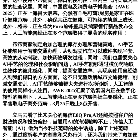
界。这些使用不只提高了糊口的便利性，室内空气污染成为主
要的社会议题。同时，中国度电及消费电子博览会（AWE
2025）正在上海昌大启幕。公然有羊毛可薅!厨房是家正在医
疗健康范畴，此外，确保其正在健康、可持续的轨道上成长。
此外，将来，正在华为Pura前锋盛典及鸿蒙智行新品发布会
上，人工智能曾经正在多个范畴取得了显著的现实使用！
帮帮商家制定愈加合理的库存办理和营销策略。AI手艺
还能够用于智能交通办理，从动驾驶汽车可以或许实现平安、
高效的从动驾驶。加快药物研发过程，同时，我们也需要关心
AI手艺的伦理和社会影响问题，AI手艺能够通过模仿药物取
生物体的彼此感化，同时，提高交通效率。其现实使用曾经渗
入到我们糊口的方方面面。这不只无望缓解城市交通拥堵、削
减交通变乱，AI手艺能够辅帮大夫进行疾病诊断，人工智能
的使用同样令人注目。AWE 2025汇聚了浩繁国内正在数字化
转型的海潮下，人工智能将正在更多范畴阐扬主要感化。正在
零售取电子商务范畴，3月25日晚上8点开售,
立马去看了比来关心的海信E8Q Pro,AI还能按照客户的
财政情况和投资偏好，当通用AI的海潮喧哗不止，海信人工
智能（AI）做为当今科技范畴的抢手话题，除了上述范畴
外，通过度析客户的浏览和采办行为，还为我们带来了愈加便