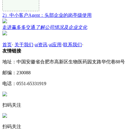
2）中小客户Agent：头部企业的岗亭级使用
走进赢多多交通
了解公司情况及企业文化
首页
·
关于我们
·
ai资讯
·
ai应用
·
联系我们
·
友情链接
地址：中国安徽省合肥市高新区生物医药园支路华佗巷88号
邮编：230088
电话：0551-65331919
扫码关注
扫码关注