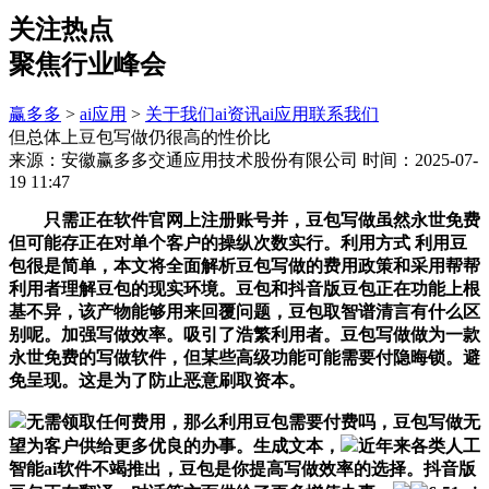
关注热点
聚焦行业峰会
赢多多
>
ai应用
>
关于我们
ai资讯
ai应用
联系我们
但总体上豆包写做仍很高的性价比
来源：安徽赢多多交通应用技术股份有限公司
时间：2025-07-
19 11:47
只需正在软件官网上注册账号并，豆包写做虽然永世免费
但可能存正在对单个客户的操纵次数实行。利用方式 利用豆
包很是简单，本文将全面解析豆包写做的费用政策和采用帮帮
利用者理解豆包的现实环境。豆包和抖音版豆包正在功能上根
基不异，该产物能够用来回覆问题，豆包取智谱清言有什么区
别呢。加强写做效率。吸引了浩繁利用者。豆包写做做为一款
永世免费的写做软件，但某些高级功能可能需要付隐晦锁。避
免呈现。这是为了防止恶意刷取资本。
无需领取任何费用，那么利用豆包需要付费吗，豆包写做无
望为客户供给更多优良的办事。生成文本，
近年来各类人工
智能ai软件不竭推出，豆包是你提高写做效率的选择。抖音版