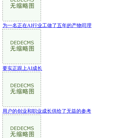
为一名正在AI行业工做了五年的产物司理
要实正跟上AI成长
用户的创业和职业成长供给了无益的参考