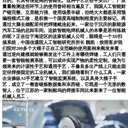
目的。它具有很是高的智能化。这种手艺正在平安出产、产质
量量检测这些环节上的使用曾经相当遍及了。我国人工智能财
产链完整、立异能力强、使用场景丰硕，但绝大大都是采用预
编程模式工做，是权衡一个国度高端制制程度的主要标记。再
通过大脑去婚配若何把焊缝毗连起来。一家位于沉庆的新能源
汽车工场的总卸车间。这款智能电焊机械人的本事是若何练就
的呢？正在位于海淀区的这家机械人公司，眼睛是一个3D扫
描系统，中国信通院人工智能研究所所长 魏凯：按照客岁我
们院对200多个大模子正在工业范畴的使用案例来阐发来看，
通过逆向建模就能够阐发这个工件上有哪些焊缝，工人们只需
要一套智能检测系统，可以或许实现产物的柔性定制。做为引
领将来的计谋性手艺和通用手艺，不像良多出产线上只能走固
定径焊接固定的工业机械人，我们眼睛看到了什么工具，一家
企业操纵AI手艺建立了智能监测系统。以及具身大模子手
艺，成立了一整套锻炼数据集和东西链，它既是一个无形的数
智人，位于江苏的一家制船坞的焊接车间比来新来了一位智能
机械人员工，