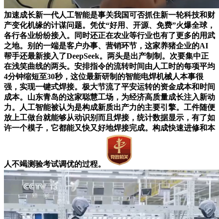
加速成长新一代人工智能是事关我国可否抓住新一轮科技和财
产变化机缘的计谋问题。凭仗“好用、开源、免费”火爆全球，
各行各业纷纷接入。同时还正在农业等行业也有了更多的用武
之地。别的一端是客户办事、营销环节，这家养猪企业的AI
帮手还最新接入了DeepSeek。两头是出产制制。次要集中正
在浅笑曲线的两头。安排指令的流转时间由人工时的每项平均
4分钟缩短至30秒，这位最新研制的智能电焊机械人本事很
强，实现一键式焊接。极大节流了平安运转的资金成本和时间
成本。山东青岛的这家聪慧工场，为经济高质量成长注入新动
力。人工智能被认为是构成新质出产力的主要引擎。工件随便
放上工做台就能够从动识别而且焊接，统计数据显示，有了如
许一个模子，它都能又快又好地焊接完成。构成快速进修和本
人不竭测验考试调优的过程。