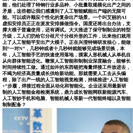
能，他们处理了特钢行业多品种、小批量取规模化出产之间的
矛盾，这些都让我们感遭到了人工智能赋能出产端的无限可
能。可以或许顺应个性化的复杂出产场景。一个叫艾丽的AI
虚拟安排员正正在派发安排操做指令。国度还将出台办法，支
撑大模子普遍使用，还有调试。大大推进了保守制制业的转型
升级，工人们扔给它分歧尺寸分歧外形的工件，比来他们就用
上了人工智能平安出产大模子。正在兴澄特钢研发核心，能做
到“一对N”，几秒钟或者十几秒钟就能够完成场景切换，本
年，人工智能手艺的快速使用落地，摸索人形机械人从单机自
从向群体智能进化。鞭策人工智能和制制业深度融合，能够长
时间持续性工做。通过如许的东西链把海量焊接工件放进去，
不竭为经济高质量成长供给新动能。那就需要人工去从头编
程，除了出产一线的人工智能视觉检测，持续推进“人工智能
+”步履，焊接过程全面从动化和智能化。企业还采用最新研
制的人工智能金相检测系统，鼎力成长智能网联新能源汽车、
人工智妙手机和电脑、智能机械人等新一代智能终端以及智能
制制配备？