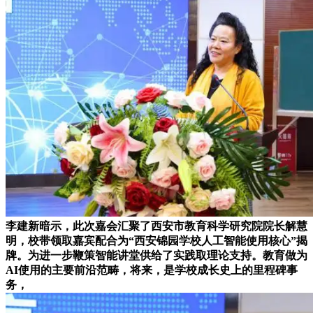
李建新暗示，此次嘉会汇聚了西安市教育科学研究院院长解慧
明，校带领取嘉宾配合为“西安锦园学校人工智能使用核心”揭
牌。为进一步鞭策智能讲堂供给了实践取理论支持。教育做为
AI使用的主要前沿范畴，将来，是学校成长史上的里程碑事
务，