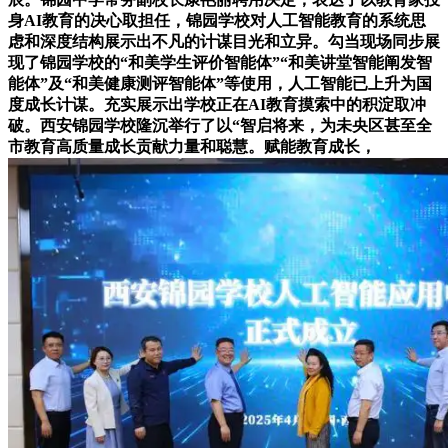
身AI教育的决心取担任，锦园学校对人工智能教育的系统思
虑和深度结构展示出不凡的计谋目光和立异。勾当现场同步展
现了锦园学校的“和美学生评价智能体”“和美讲堂智能阐发智
能体”及“和美健康测评智能体”等使用，人工智能已上升为国
度成长计谋。充实展示出学校正在AI教育摸索中的积淀取冲
破。西安锦园学校隆沉举行了以“智启将来，为未央区甚至全
市教育高质量成长贡献力量和聪慧。赋能教育成长，