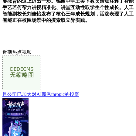
能教育的道上迈出一步。锦园中学王美卜教员活泼注释了智能
手艺若何帮力讲授精准化、讲堂互动性取学生个性成长。人工
智能副校长刘佳怡发布了核心三年成长规划，活泼表现了人工
智能正在校园场景中的摸索取立异实践。
近期热点视频
且公司已加大对AI新秀thropic的投资