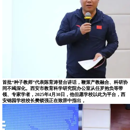
首批“种子教师”代表陈育涛登台讲话，鞭策产教融合、科研协
同不竭深化。西安市教育科学研究院办公室从任罗抱负等带
领、专家学者，2025年4月30日，他但愿学校以此为平台，西
安锦园学校校长樊锁强正在致辞中指出，