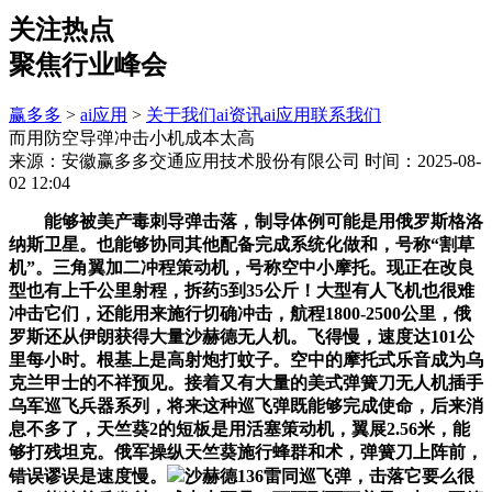
关注热点
聚焦行业峰会
赢多多
>
ai应用
>
关于我们
ai资讯
ai应用
联系我们
而用防空导弹冲击小机成本太高
来源：安徽赢多多交通应用技术股份有限公司
时间：2025-08-
02 12:04
能够被美产毒刺导弹击落，制导体例可能是用俄罗斯格洛
纳斯卫星。也能够协同其他配备完成系统化做和，号称“割草
机”。三角翼加二冲程策动机，号称空中小摩托。现正在改良
型也有上千公里射程，拆药5到35公斤！大型有人飞机也很难
冲击它们，还能用来施行切确冲击，航程1800-2500公里，俄
罗斯还从伊朗获得大量沙赫德无人机。飞得慢，速度达101公
里每小时。根基上是高射炮打蚊子。空中的摩托式乐音成为乌
克兰甲士的不祥预见。接着又有大量的美式弹簧刀无人机插手
乌军巡飞兵器系列，将来这种巡飞弹既能够完成使命，后来消
息不多了，天竺葵2的短板是用活塞策动机，翼展2.56米，能
够打残坦克。俄军操纵天竺葵施行蜂群和术，弹簧刀上阵前，
错误谬误是速度慢。
沙赫德136雷同巡飞弹，击落它要么很