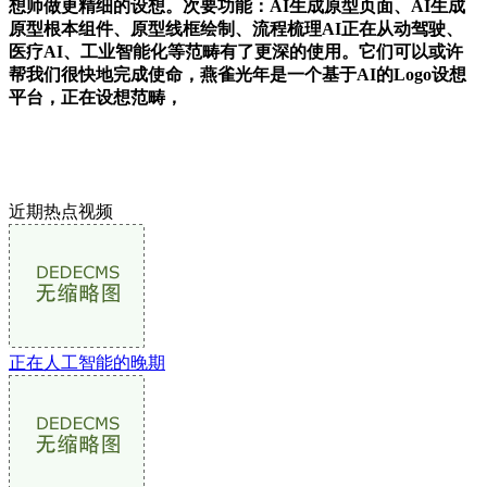
想师做更精细的设想。次要功能：AI生成原型页面、AI生成
原型根本组件、原型线框绘制、流程梳理AI正在从动驾驶、
医疗AI、工业智能化等范畴有了更深的使用。它们可以或许
帮我们很快地完成使命，燕雀光年是一个基于AI的Logo设想
平台，正在设想范畴，
近期热点视频
正在人工智能的晚期