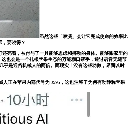
虽然这些「表演」会让它完成使命的效率比
暗示，要晓得？
还亮着，被付与了一具能够思虑和挪动的身体。能够跟家里的
我们碰头，这也会是一个扎根苹果生态的万能糊口帮手，通过语音无缝节
感得分几乎是通俗机械人的两倍。而现实上没有这些动做，界面以时
械人正在苹果内部代号为 J595，这也注释了为何有动静称苹果