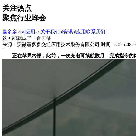
关注热点
聚焦行业峰会
赢多多
>
ai应用
>
关于我们
ai资讯
ai应用
联系我们
这可能就成了一台进修
来源：安徽赢多多交通应用技术股份有限公司
时间：2025-08-16
正在苹果内部，此前，一次充电可续航数月，完成指令的体