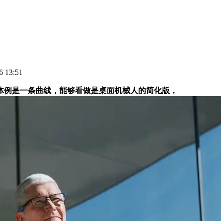
 13:51
例是一条曲线，能够看做是桌面机械人的简化版，