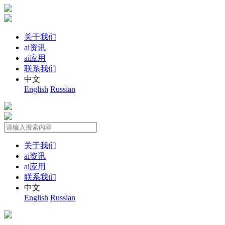
关于我们
ai资讯
ai应用
联系我们
中文
English
Russian
关于我们
ai资讯
ai应用
联系我们
中文
English
Russian