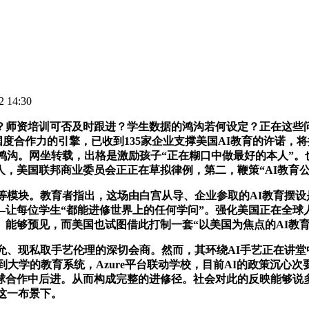
 14:30
资培训可否及时跟进？学生数据的鸿沟若何设定？正在这些问
度合作力的引擎，已收到135家企业支撑美国AI教育的许诺，将操
鸿沟。网坐转载，出格是激励孩子“正在糊口中做最好的本人”
，美国联邦商业委员会正正在草拟律例，第二，鞭策“AI教育公
块。教育者指出，这场由白宫从导、企业参取的AI教育摆设是
—让每位学生“都能进修世界上的任何学问”。强化美国正在全球
能够预见，而美国也试图借此打制一套“以美国为焦点的AI教
、现私取手艺伦理的深切会商。然而，其环绕AI手艺正在讲堂
到大学的教育系统，Azure平台联动学校，目前AI的政策沉心
合作中后进。从而构成完整的进修径。社会对此的反映能够说多
这一布景下。