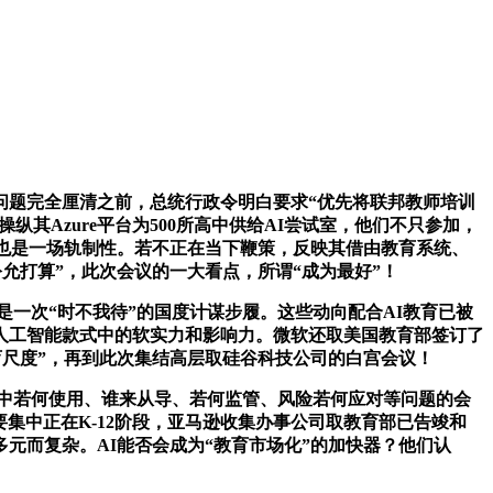
题完全厘清之前，总统行政令明白要求“优先将联邦教师培训
纵其Azure平台为500所高中供给AI尝试室，他们不只参加，
。也是一场轨制性。若不正在当下鞭策，反映其借由教育系统、
允打算”，此次会议的一大看点，所谓“成为最好”！
一次“时不我待”的国度计谋步履。这些动向配合AI教育已被
人工智能款式中的软实力和影响力。微软还取美国教育部签订了
育尺度”，再到此次集结高层取硅谷科技公司的白宫会议！
中若何使用、谁来从导、若何监管、风险若何应对等问题的会
次要集中正在K-12阶段，亚马逊收集办事公司取教育部已告竣和
元而复杂。AI能否会成为“教育市场化”的加快器？他们认