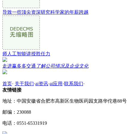
导致一些顶尖资深研究科学家的年薪跨越
师人工智能讲授胜任力
走进赢多多交通
了解公司情况及企业文化
首页
·
关于我们
·
ai资讯
·
ai应用
·
联系我们
·
友情链接
地址：中国安徽省合肥市高新区生物医药园支路华佗巷88号
邮编：230088
电话：0551-65331919