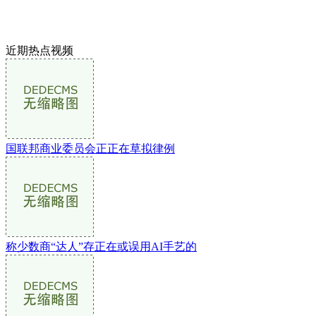
近期热点视频
国联邦商业委员会正正在草拟律例
称少数商“达人”存正在或误用AI手艺的