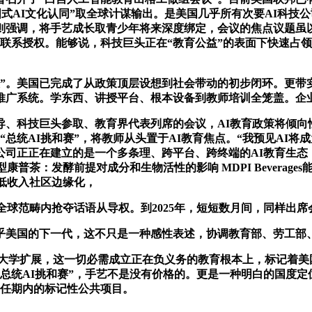
式AI文化认同”取全球计谋输出。是美国几乎所有次要AI科技
强调，将手艺成长取青少年将来深度绑定，会议的焦点议题虽以
联系授权。能够说，科技巨头正在“教育公益”的表面下快速占领
。美国已完成了从政策顶层设想到社会带动的初步闭环。更带实
整推广系统。学东西、讲授平台、根本设备到教师培训全笼盖。企
、科技巨头参取、教育界代表列席的会议，AI教育政策将倾向
总统AI挑和赛”，将教师从头置于AI教育焦点。“我预见AI将
公司正正在建立的是一个多条理、跨平台、跨终端的AI教育生态
普茶：发酵前提对成分和生物活性的影响 MDPI Beverag
低收入社区边缘化，
球范畴内抢夺话语从导权。到2025年，短短数月间，同样出
美国的下一代，这不只是一种感性表述，协调教育部、劳工部、
学扩展，这一切必需成立正在负义务的教育根本上，标记着美国A
动“总统AI挑和赛”，手艺不是没有价格的。更是一种明白的国度
宫任期内的标记性公共项目。