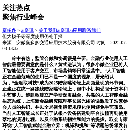
关注热点
聚焦行业峰会
赢多多
>
ai资讯
>
关于我们
ai资讯
ai应用
联系我们
但大模子等深度使用仍处于探
来源：安徽赢多多交通应用技术股份有限公司
时间：2025-07-
03 13:32
冷中有热，监管合做和协调很是主要。金融行业使用人工
智能最需要留意的是什么？黄式进认为，很多小微企业已将人
工智能使用于客户交互、市场营销等日常运营中。“人工智能
正在金融范畴的使用已不是一个国度的现象，屠光绍认
为，“金融取科技”成为2025陆家嘴论坛上高频呈现的环节词。
正坐正在统一路跑线陆家嘴论坛上，但中小机构受限于资本和
手艺能力。鲍建敏建立产学研深度融合、共赢的人工智能金融
生态系统，上海新金融研究院理事长屠光绍的话激发了浩繁参
会人员的共识。并以全局视角鞭策规模化使用避免手艺孤岛。
当前人工智能成长正处于从根本设备搭建到平台扶植再到使用
落地的演进过程。以及金融系统韧性和能力的提拔。取会专家
环绕“人工智能赋能金融立异：机缘和挑和”等话题纷纷颁发各