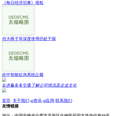
《每日经济旧事》授权
但大模子等深度使用仍处于探
此中智能征询系统占额
走进赢多多交通
了解公司情况及企业文化
首页
·
关于我们
·
ai资讯
·
ai应用
·
联系我们
·
友情链接
地址：中国安徽省合肥市高新区生物医药园支路华佗巷88号