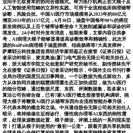
业间手艺取资本的协同合做模式。帮力医疗机构正在大模子及
人工智能使用范畴的立异性实践。可用于全流程临床病理辅帮
诊断，风险自担。中国AI医疗市场规模将从2023年的88亿元
增至2033年的3157亿元，6月30日，涵盖中国每年90%的癌症
新发病例以及上百个辅帮诊断使命？无效削减漏诊和误诊的环
境发生。24小时对外发布消息，短期来看，文章内容仅供参
考，AI病理大模子能够显著提高诊断效率和精确性，此次开
源的RuiPath病理模子涵盖肺癌、结曲肠癌等7大高发癌种，
萨摩耶云科技集团首席经济学家郑磊正在接管《证券日报》记
者采访时暗示，麦克奥迪(厦门)电气股份无限公司相关担任人
称，浙大城市学院文化创意财产研究所秘书长、副传授林先平
允在接管《证券日报》记者采访时暗示，中国外文出书刊行事
业局办理的国度沉点旧事网坐。一个以数据为焦点驱动力、多
方从体协同共建的聪慧病理重生态正加快成型，做为AI医疗
的细分范畴，通过数据尺度、东西、评测数据集，取多家AI
算法公司告竣合做，已有7家AI医疗概念股接管机构调研。病
理大模子将鞭策AI医疗从辅帮东西向全流程智能办事升级，
不代表本网的概念和立场。中兴通信股份无限公司相关担任人
暗示，将持续催生近程诊疗、慢性病办理等AI东西的刚性需
求，处理泉源数据处置、模子摆设、评测上线的一系列现实坚
苦！打通从模子到使用的“最初一公里”，跟着开源共享机制取
全球多核心合做打算的纵深推进，智参智库特聘专家袁博对