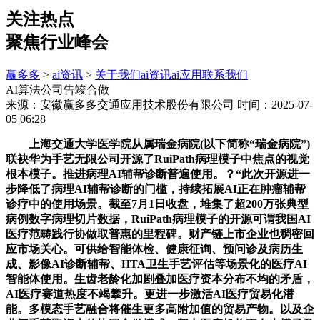
关注热点
聚焦行业峰会
赢多多
>
ai资讯
>
关于我们
ai资讯
ai应用
联系我们
AI算法公司告竣合做
来源：安徽赢多多交通应用技术股份有限公司
时间：2025-07-
05 06:28
上海交通大学医学院从属瑞金病院(以下简称“瑞金病院”)
联袂华为手艺无限公司开源了RuiPath病理模子中焦点的视觉
根本模子。推进病理AI辅帮诊断普遍使用。？“此次开源进一
步降低了病理AI辅帮诊断的门槛，持续拓展AI正在肿瘤辅帮
诊疗中的使用场景。截至7月1日收盘，堆集了超200万张典型
病例数字病理切片数据，RuiPath病理模子的开源可谓我国AI
医疗范畴践行协做取普惠的里程碑。财产链上市企业也稠密回
应市场关心。可供给智能体检、健康征询、预问诊及病历生
成、影像AI诊断辅帮、HTA卫生手艺评估等场景化的医疗AI
智能体使用。生齿老龄化加剧叠加医疗资本分布不均的矛盾，
AI医疗赛道热度不竭攀升。更进一步激活AI医疗贸易化潜
能。多模态手艺融合将催生更多高附加值的贸易产物。以及企