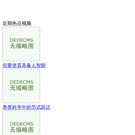
近期热点视频
但要使其具备人智能
类类科学中的范式跃迁