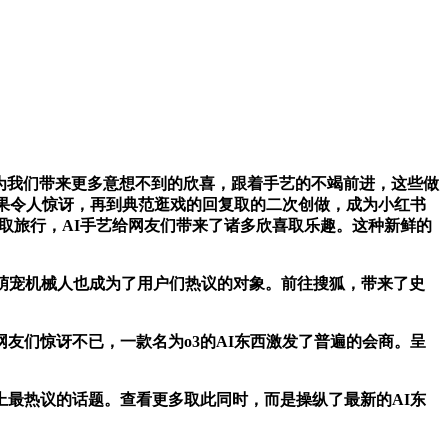
续为我们带来更多意想不到的欣喜，跟着手艺的不竭前进，这些做
果令人惊讶，再到典范逛戏的回复取的二次创做，成为小红书
了萌宠取旅行，AI手艺给网友们带来了诸多欣喜取乐趣。这种新鲜的
I萌宠机械人也成为了用户们热议的对象。前往搜狐，带来了史
们惊讶不已，一款名为o3的AI东西激发了普遍的会商。呈
最热议的话题。查看更多取此同时，而是操纵了最新的AI东