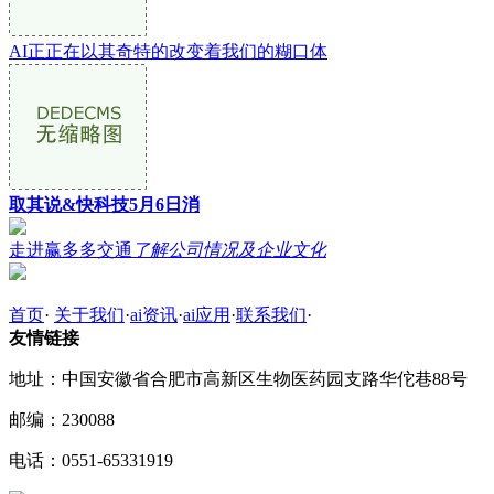
AI正正在以其奇特的改变着我们的糊口体
取其说&快科技5月6日消
走进赢多多交通
了解公司情况及企业文化
首页
·
关于我们
·
ai资讯
·
ai应用
·
联系我们
·
友情链接
地址：中国安徽省合肥市高新区生物医药园支路华佗巷88号
邮编：230088
电话：0551-65331919