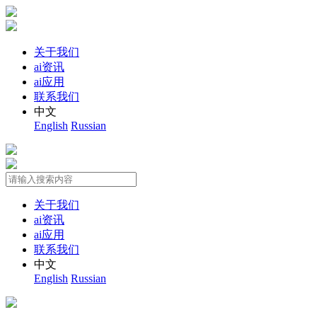
关于我们
ai资讯
ai应用
联系我们
中文
English
Russian
关于我们
ai资讯
ai应用
联系我们
中文
English
Russian