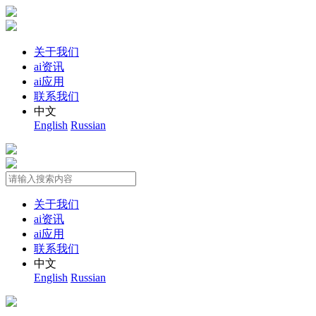
关于我们
ai资讯
ai应用
联系我们
中文
English
Russian
关于我们
ai资讯
ai应用
联系我们
中文
English
Russian