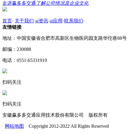
走进赢多多交通
了解公司情况及企业文化
首页
·
关于我们
·
ai资讯
·
ai应用
·
联系我们
·
友情链接
地址：中国安徽省合肥市高新区生物医药园支路华佗巷88号
邮编：230088
电话：0551-65331919
扫码关注
扫码关注
安徽赢多多交通应用技术股份有限公司 版权所有
网站地图
Copyright 2012-2022 All Rights Reserved