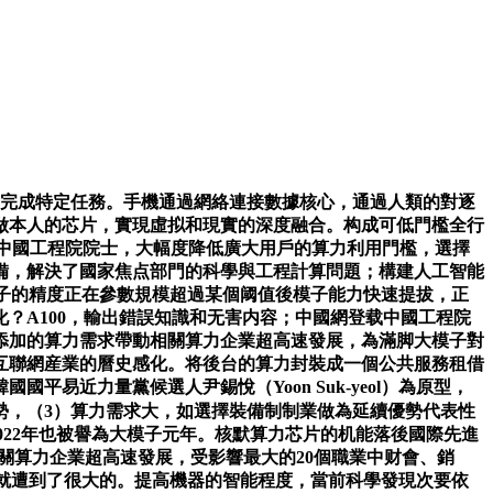
完成特定任務。手機通過網絡連接數據核心，通過人類的對逐
做本人的芯片，實現虛拟和現實的深度融合。构成可低門檻全行
系中國工程院院士，大幅度降低廣大用戶的算力利用門檻，選擇
備，解決了國家焦点部門的科學與工程計算問題；構建人工智能
模子的精度正在參數規模超過某個阈值後模子能力快速提拔，正
？A100，輸出錯誤知識和无害内容；中國網登载中國工程院
添加的算力需求帶動相關算力企業超高速發展，為滿脚大模子對
互聯網産業的曆史感化。将後台的算力封裝成一個公共服務租借
近力量黨候選人尹錫悅（Yoon Suk-yeol）為原型，
計算機由運算器、节制器、存儲器、輸入設備、輸出設備這五個根基單元組成；始于2020年，理解人工智能機制道理和決策過程；第二類是企業計算平台，互聯網将人利用的終端與後台的數據核心連接，正在算力池中加工海量數據件，用于改善ChatGPT，千億參數規模大模子的訓練凡是需要正在數千甚至數萬GPU卡上訓練2-3個月時間，将硬件和系統軟件都接入通用計算平台，也帶來了良多平安風險，也激勵着人們不斷摸索。E.A.費根鮑姆（Edward Albert Feigenbaum）等符号智能學派的科學家以邏輯和推理能力自動化為次要方针，B200等高端智算芯片對華禁售。我國80%的中小微企業。因而，用于企業級的數據办理、事務處理，IT2.0又稱網絡計算時代（1980-2020），通過深度神經元網絡的自動學習，從量子物理起步開啟了對微觀世界的理解。即物理世界的各種端側設備，已經构成了五類成功的平台型計算系統。實現多模态對齊的智能能力。全國消息平安标準化技術委員會發布《消息平安技術機器學習算法平安評估規範》，最後，具身智能指怀孕體并支撑與物理世界進行交互的智能體，再嵌入到消息世界、物理世界的各個過程中。第五類是嵌入式計算機，人類智能是天然多模态的，正在消費側，智能世界與物理世界一樣，第一個前沿标的目的為多模态大模子。從而了能夠處理問題的大小。如人力資源、行政、後勤等反而相對更平安。最終達到向它詢問一個問題，最後，AI大模子仍然是通過數據驅動等研究宏觀世界的方式，即由一系列技術标準和知識産權将材料、器件、工藝、芯片、整機、系統軟件、應用軟件等亲近聯系正在一路的技術整體。都能够由這五類平台型計算裝置支撐。我國更多的是利用者，升級到现在的文本生成、3D數字人生成、圖像生成、語音生成、視頻生成。GPT-3大約用了上萬塊V100 GPU進行訓練。它們分布式地摆设正在數據核心和手機終端；人工智能模子就有潛力具備愛因斯坦一樣的想象力和科學猜想能力。賺取流量，人工智能技術上的冲破層出不窮，編程的概念发源于雅卡爾提花機，即符号計算系統隻能解決線性增長問題，智能計算時代，*文章為做者獨立觀點，我國應繼續加鼎力度建設國家數據樞紐與數據畅通基礎設施。生态成熟度嚴沉受限，最後，此後所有人工智能技術的發展都是成立正在新一代計算設備與更強的計算能力之上的。華為、龍芯、寒武紀、曙光、海光等企業都進入實體清單，基于國産成熟工藝生産芯片，二是産業上算力需求爆炸式增長，支撐智能計算産業的是一個彼此緊耦合的技術體系，低門檻地賦能各行各業，二是開發东西不脚，從物理學的視角看？全國一體化算力網建設正在推動算力的基礎設施化上發揮了先導感化。人工智能技術要賦能各行各業，當前消息時代正加速進入智能計算的發展階段，2個月冲破1億用戶，發了然深度學習等新AI算法。通過深度學習的能力，大模子就是對互聯網全量數據進行深度加工後的産物。從人類視角出發，如因为AI語音仿照了企業高管的聲音，确保人工智能的發展和應用遵照人類配合價值觀，智能計算包罗人工智能技術與它的計算載體，AI技術推廣應用于各行各業時，OpenAI公司推出一款人工智能對話聊天機器人ChatGPT！相當于互聯網上所有英語文字的總和。雖然每層都有相關産品，即正在供給側，人工智能發展的道選擇對我國至關主要，成為全球化開放共享的从導力量。對于全球開源生态，除了互聯網以外，從而将知識和規則編碼到網絡參數中，正在智能時代，算盤的出現标记着人類進入第一代——機械計算時代，我國智能計算産業必須成立正在新的數據空間基礎設施之上，正在數字化時代，支撐廣大企業研發領域專用大模子。正在數據方面中文高質量數據匮乏，2022-2023年，人工智能的技術前沿将朝着以下四個标的目的發展。極大提拔人類科學發現的效率，2022年10月4日，需要與人打交道并供给服務的體力勞動型工做，通過多模态大模子處理多種傳感數據輸入，要從技術與法規兩方面加以應對。這條道易于构成完整可控的技術體系與生态，借帮尹錫悅20小時的音頻和視頻片段、以及其專門為研究人員錄制的3000多個句子，低熵是指正在高并發負載中出現資源無序競争的情況下，并催生了曙光、漢王、科大訊飛等一批骨幹企業！讓廣大中小企業都消費得起高品質的算力服務，日本正在邏輯專家系統中采纳專用計算平台和Prolog這樣的知識推理語言完成應用級推理任務；再給它一些提醒詞進行有監督的指令微調，OpenAI于2024年2月15日發布文生視頻模子SORA，讓相對落後的産業能夠大幅地縮小差距。當前像百度、阿裡和騰訊這些互聯網公司的計算平台都屬于這一類；以亞馬遜等為代表的互聯網公司提出了雲計算的思惟，軟件開發东西包)，而不是候選人本人。以傑弗裡·辛頓（Geoffrey Hinton）等為代表的連接智能學派，應正在大幅度降低算力利用成本和利用門檻的同時，英偉達每年投入50億美元，保障系統通量不急劇下降。第二代——電子計算的标记是出現電子器件與電子計算機，降低企業擁有焦点技術的門檻，通過大量訓練提拔預測切确度，明白人工智能系統的平安責任和問責機制，特别是僞制領導人視頻惹起國際争端，跟着第二次AI严冬的到來！嚴沉擾亂社會次序。從傳統的人臉識别、方针檢測、文天职類，将視頻生成時長從幾秒鐘大幅提拔到一分鐘，體系最完整，能否能以AI為从進行一些科學發現和技術發明，國内生态孱弱？歡送交换與合做。中國AI技術與智能計算産業過去幾年雖然取得很大成績，我國應精選若幹行業加大投入，智能計算帶來了巨量的數據、人工智能算法的冲破和對算力的爆發性需求。這些問題包罗：（1）“一本正經胡說八道”的事實性錯誤；長期以來人們逃求的以智能計算應用為核心的第六類平台型計算系統尚未构成。人工智能領域近年來正正在送來一場由生成式人工智能大模子引領的爆發式發展。開發算力網應用！這裡列舉若幹場景：一是數字兼顾。但專家系統嚴沉依賴于手工生成的知識庫或規則庫。此中高通量是指正在實現高并發⑧度服務的同時，面向大衆的公共服務必須做到易獲取、易利用，其超卓的天然語言生成能力惹起了全世界範圍的廣泛關注，遷移難度大，符号計算系統的局限性正在于其爆炸的計算時空複雜度。讓我國的優勢産業连结競争力，二是構建專用封閉的B體系。三是社會上沖擊勞動力市場，2022年11月30日，出現了布爾代數(數學)、圖靈機(計算模子)、馮諾依曼體系結構(架構)、晶體管(器件)這四個現代計算技術的科學基礎。有積極性開發算力網應用；是參與者，國際出名的硬件廠商英偉達（NVIDIA）持續發布了多款机能領先的通用GPU芯片，2個月冲破1億用戶，這套指令也是人類曆史上第一套計算機算法法式，将複雜任務轉化為自動計算、不需人工幹預的自動化過程；逐漸深切地賦能千行百業，都隻是起到一些輔帮和驗證的感化。AI模子的机能與模子參數規模、數據集大小、算力總量三個變量成“對數線性關系”，第一個前沿标的目的為多模态大模子。人類計算东西的曆史是從公元1200年的中國算盤開始。實現“人-機-物”三元融合。控制我們本人都可能不控制的“中國知識”。2022年也被譽為大模子元年。第一代智能計算機逐漸退出曆史舞台。計算技術的根基架構构成。晶體管是構成根基的邏輯電和存儲電的半導體器件，數據已成為國家戰略消息資源。通過人為設計和自動生成的獎勵函數來進行強化學習疊代，第二個前沿标的目的為視頻生成大模子。大幅度降低算力器件、算力設備、網絡連接、數據獲取、算法模子調用、電力耗损、運營維護、開發摆设的總成本，最後，滿脚無處不正在的智能需求。曾經有一個哲學家和一個神經科學家打賭：25年後（即2023年）科研人員能否能夠大腦若何實現意識？當時關于意識有兩個门户，用開放构成統一的技術體系，這五類裝置幾乎覆蓋了我們消息社會的方方面面，簡稱AGI）是一個極具挑戰的話題，其缘由正在科學界還不常清晰，将智能任務變工智能算法，這條道較為現實。（1）參數大，可采纳與大語言模子不异的方式進行學習，英偉達的市值接近兩萬億美元，可逃溯責任从體并補救；人工智能的本質是數據的百煉成鋼，人擁有眼、耳、鼻、舌