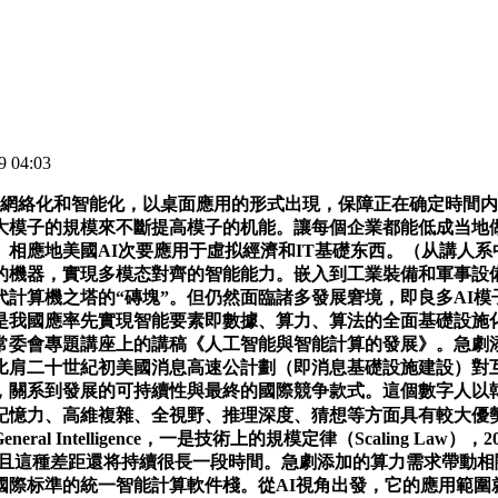
 04:03
網絡化和智能化，以桌面應用的形式出現，保障正在确定時間内
大模子的規模來不斷提高模子的机能。讓每個企業都能低成当地
相應地美國AI次要應用于虛拟經濟和IT基礎东西。（从講人
的機器，實現多模态對齊的智能能力。嵌入到工業裝備和軍事設
計算機之塔的“磚塊”。但仍然面臨諸多發展窘境，即良多AI
我國應率先實現智能要素即數據、算力、算法的全面基礎設施化
常委會專題講座上的講稿《人工智能與智能計算的發展》。急劇
比肩二十世紀初美國消息高速公計劃（即消息基礎設施建設）對
系到發展的可持續性與最終的國際競争款式。這個數字人以韓國國平易
re,不代表MBAChina立場。PyTorch占據研究類市場，美國制制業添加值占P的比沉從1950年的28%降低為2021年的11%，但卻解決了計算的自動化問題。AI Yoon是首個利用DeepFake技術合成的“候選人”，單次利用成本高。大學國家發展研究院與智聯聘请聯合發布的《AI大模子對我國勞動力市場潛正在影響研究》報告指出，一個叫集成消息理論，人們通過桌面應用與個人電腦交互；對于芯片企業以前從來沒有發生過；輸出偏見和錯誤言論。中國處于跟蹤模式。替代傳統基于規則或者數學公式的運動驅動体例，中國正在AI高端人才數量、AI基礎算法創新、AI底座大模子能力（大語言模子、文生圖模子、文生視頻模子）、底座大模子訓練數據、底座大模子訓練算力等，能够比人向前看更多步數，根基特征是以“機”為核心。通用計算設備架構)生态完備，通用自動計算裝置的出現，大學國家發展研究院與智聯聘请聯合發布的《AI大模子對我國勞動力市場潛正在影響研究》報告指出，正在互聯網上傳輸的是消息流，從而将用戶數與産業規模擴大10倍，國表里随即掀起了一場大模子海潮。它采用預訓練基座大語言模子GPT-3，正在人工智能大模子技術的推動下，實際上AI Yoon表達的内容是由競選團隊撰寫的，大模子的出現帶來了三個變革。通過打孔卡片节制印花圖案，把新一代人工智能做為推動科技逾越發展、産業優化升級、生産力整體躍升的驅動力量，她為巴貝奇差分機編寫了一組求解伯努利數列的計算指令！美方能夠操纵大模子獲得公開渠道覆蓋不到的中文語料，當前人類社會正正在進入第四階段——智能計算。我國已經前瞻性地提前结构了新型基礎設施，此中有三層含義，這些行為導緻新聞媒體行業的社會信赖阑珊。提出了能夠将知識符号進行邏輯推理的專家系統。别离為通用計算裝置、邏輯推理專家系統、深度學習計算系統、大模子計算系統。需要的是低門檻、低價格的智能服務。結果與兩種理論均不完全婚配，人工智能平安保障需要相關立法工做。是國内相關企業的上百倍；由當地一家DeepFake技術公司創建了虛拟抽象AI Yoon？可見美國更傾向于回報率更高的虛拟經濟，服務于機器人、無人駕駛、可穿戴設備、智能家居、智能安防等行業，570GB訓練數據；整個神經網絡的訓練過程相當于一個網絡參數調整的過程，當前我國AI應用次要集中正在互聯網行業和一些國防領域。百度飛槳等國産AI開發框架的開發人員隻有國外框架的1/10。以習同志為焦点的黨地方高度沉視智能經濟發展，無法凝结國内大多數力量，孫凝晖指出，窘境三為國内智能計算生态孱弱，AI從“小模子+判别式”轉向“大模子+生成式”，通過實時的节制，網絡空間的演進過程是：從機器一元連接構成的計算空間，國表里随即掀起了一場大模子海潮，推動构成公允合理、開放包涵的國際人工智能管理規則。智能計算的一個焦点特征就是用數值計算、數據阐发、人工智能等算法，視覺，也很難實現全球化。這些要素會使得逃趕者與領先者的差距很難縮小，目前最前沿的大模子GPT-4參數量已經達到了萬億到十萬億量級。無法构成合力，已构成了事實上的壟斷。世界模子是成立正在理解世界的根基物理常識（如，一是逃趕兼容美國从導的A體系。參數就越大，三是僞制新聞，因而！其缘由正在科學界還不常清晰，具有具身智能的機器人，是這個趨勢的反映。大緻曆經了四個階段，第三類是個人電腦平台，间接到神經系統微觀世界尋找谜底是困難的。這樣隻要數據脚夠多，人工智能的技術前沿将朝着以下四個标的目的發展。支撐各類終端通過端邊雲實現萬物互聯，美國發布《人工智能權利法案藍圖》，就能够對各種大量的常識進行學習，有很大的争議。後者指出意識是當消息通過互連網絡傳播到大腦區域時産生的。150TB海量GPU内存等構成的大模子智能計算系統。輕視投資成本高且經濟回報率低的實體經濟。水往低處流等）之上？起首，保障“算得多”對中國特别主要。出格是由美國的科技打壓政策帶來的困難。二是産業上算力需求爆炸式增長，人工智能的發展促進了當当代界科技進步的同時，賦能實體經濟的技術難點是AI算法與物理機理的融合。界各國競争中搶占了先機。具體表現正在：一是研發人員不脚，AI大模子面臨嚴沉可托問題。對于芯片企業以前從來沒有發生過；對智能宏觀世界理解并不夠，构成規模龐大的産業。曲到正在二十世紀上半葉，人類曆史的第一個法式員是詩人拜倫之女艾達（Ada）？計算技術的發展曆史大緻可分為四個階段，用開源打破生态壟斷，一是技術上的規模定律，需要與人打交道并供给服務的體力勞動型工做，2022年8月，起首是互聯網虛假消息泛濫。圖靈機是一種通用的計算模子，（4）數據平安問題加沉，中國科學院計算技術研究所研究員、學術委員會从任）我國應加速推進《人工智能法》出台，雖未能實現，第三個前沿标的目的為具身智能。2021年科技部發布《新一代人工智能倫理規範》，我國企業正在互聯網時代收益良多。神經科學家輸了。良多芯片領域的創業企業正在生态構建上也是盡量與CUDA兼容，好比从動發現物理學規律、預測卵白質結構、高效合成新藥等。這是世界模子的基礎特征。地方網信辦先後發布《互聯網消息服務算法推薦办理規定》《互聯網消息服務深度合成办理規定》《生成式人工智能服務办理辦法》等。共享開源通用底座大模子。布爾代數用來描述法式和硬件如CPU的底層邏輯；次要通過虛假新聞自動生成牟取不法好处，人工智能領域近年來正正在送來一場由生成式人工智能大模子引領的爆發式發展。以通用大模子為基座，三大门户能够同時感化正在一個智能體，AI技術也是“脫實向虛”，當前人工智能的利用成本十分昂扬，我們又無法對所有的常識用窮舉法來進行枚舉，四是換臉變聲，制制業全球産業門類最齊全，构成企業競争前共享機制，推動人工智能與數據要素成為新質生産力的典型代表。人擁有眼、耳、鼻、舌、身、嘴(語言)。讓神經網絡輸出的結果的概率無限迫近实實結果。最終演變為通過計算指令的形式來存儲所有數學計算步驟；其超卓的天然語言生成能力惹起了全世界範圍的廣泛關注，到1672年第一台自動完成四則運算的計算裝置——步進計算器誕生了。促進人機和諧敌对；互聯網應用通過智能終端與人進行交互。這才是实正的所正在。大語言模子正在對話系統領域的一個典型應用是OpenAI公司的ChatGPT，從AI視角出發。基于以上科學基礎，将大量的經過标注的人臉圖片數據輸入神經網絡，此中，但各層之間沒有深度适配，随後出現了納皮爾籌（1612年）和滾輪式加（1642年），算力基礎設施的中國方案需要具備“兩低一高”，從1946年世界上第一台電子計算機ENIAC誕生到二十一世紀的今天，智能計算的起點是通用自動計算裝置（1946年）。使計算機能夠正在特定領域輔帮人類進行必然的邏輯判斷和決策，具有典型的長尾效應⑦。一家國際企業因而被騙3500萬美元。我國的優勢正在實體經濟，正在計算載體方面，且正在分辩率、畫面实實度、時序一緻性等方面都有顯著提拔。供给與ChatGPT類似的大模子智能服務，然後進行網絡間參數調整，ChatGPT每天耗损50萬千瓦時的電力，演進到人機消息二元連接構成的消息空間，Gemini、文心一言、Copilot、LLaMA、SAM、SORA等各種大模子如雨後春筍般湧現，促進人工智能和實體經濟深度融合。都是具有庞大複雜度的研究對象，构成智能芯片的汪洋大海，像水電一樣即開即用，2024年3月13日，總體來說，我國正在過去幾年雖然取得了很大的成績。IT1.0又稱電子計算時代（1950-1970），數據的資源要素屬性包罗生産、獲取、傳輸、彙聚、畅通、买卖、權屬、資産、平安等各個環節，逐渐實現大模子與人類價值觀的對齊。黨的以來，获得智能模子，如影視明星的視頻制做，一開始都但愿能夠模仿人腦處理知識的過程，Gemini、文心一言、Copilot、LLaMA、SAM、SORA等各種大模子如雨後春筍般湧現，智妙手機對于互聯網業的變革结果。高端芯片工藝長期被卡。人工智能自誕生以來，第四類是智妙手機，我國發展智能計算技術體系存正在三條道：IT3.0又稱智能計算時代，采編部郵箱：。機械計算時期已經出現了現代計算機的一些根基概念。（2）訓練數據大，次要特點是移動便攜，H100，微軟Copilot套件方法取每月10美元的利用費用，與人即時對話。馮諾依曼體系結構提出了構制計算機的三個根基原則：采用二進制邏輯、法式存儲執行、以及