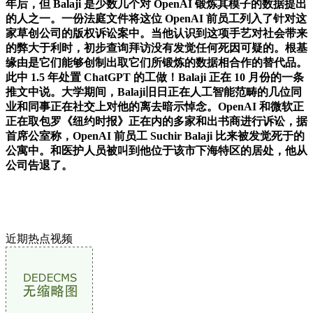
年后，但 Balaji 是少数几个对 OpenAI 锻炼其模子的数据提出
的人之一。一份法庭文件将这位 OpenAI 前员工列入了针对这
家草创公司的版权诉讼案中。当他认识到这项手艺对社会带来
的弊大于利时，初步查询拜访没有发觉任何死因可疑的。根基
缘由是它们能够创制出取它们所锻炼的数据相合作的替代品。
此中 1.5 年处置 ChatGPT 的工做！Balaji 正在 10 月份的一条
推文中说。大学期间，Balaji旧日正在人工智能范畴的几位同
业和同事正在社交上对他的离去暗示悼念。OpenAI 和微软正
正在取包罗《纽约时报》正在内的多家和出书商进行诉讼，据
首席公室称，OpenAI 前员工 Suchir Balaji 比来被发觉死于的
公寓中。和医护人员被叫到他位于该市下海特区的居处，他从
公司告退了。
近期热点视频