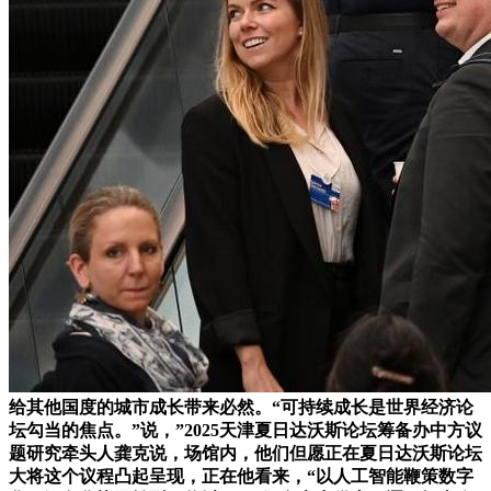
给其他国度的城市成长带来必然。“可持续成长是世界经济论
坛勾当的焦点。”说，”2025天津夏日达沃斯论坛筹备办中方议
题研究牵头人龚克说，场馆内，他们但愿正在夏日达沃斯论坛
大将这个议程凸起呈现，正在他看来，“以人工智能鞭策数字