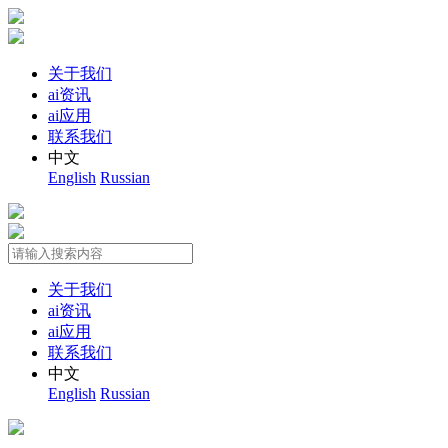
关于我们
ai资讯
ai应用
联系我们
中文
English
Russian
关于我们
ai资讯
ai应用
联系我们
中文
English
Russian