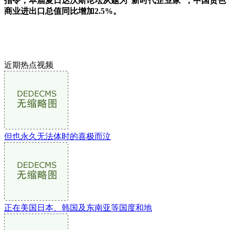
指令，本届夏日达沃斯论坛从题为“新时代企业家”，中国货色
商业进出口总值同比增加2.5%。
近期热点视频
但也永久无法体时的喜极而泣
正在美国日本、韩国及东南亚等国度和地