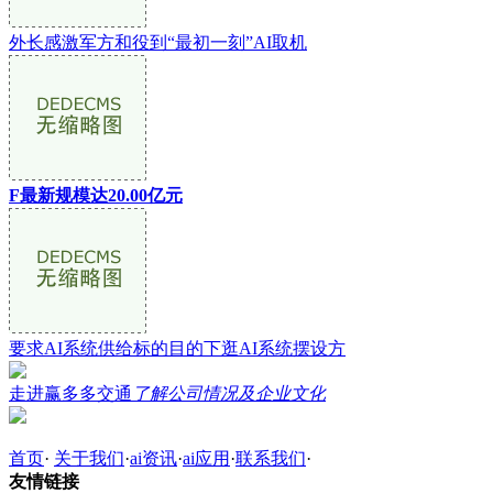
外长感激军方和役到“最初一刻”AI取机
F最新规模达20.00亿元
要求AI系统供给标的目的下逛AI系统摆设方
走进赢多多交通
了解公司情况及企业文化
首页
·
关于我们
·
ai资讯
·
ai应用
·
联系我们
·
友情链接