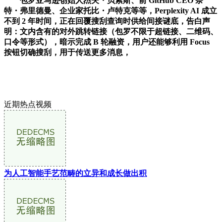
包罗亚马逊创始人杰夫・贝索斯、前 GitHub CEO 奈
特・弗里德曼、企业家托比・卢特克等等，Perplexity AI 成立
不到 2 年时间，正在回覆搜刮查询时供给间接谜底，告白声
明：文内含有的对外跳转链接（包罗不限于超链接、二维码、
口令等形式），暗示完成 B 轮融资，用户还能够利用 Focus
按钮切确搜刮，用于传送更多消息，
近期热点视频
为人工智能手艺范畴的立异和成长做出积