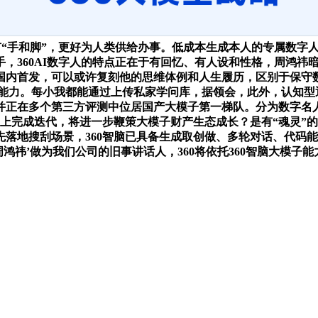
有“手和脚”，更好为人类供给办事。低成本生成本人的专属数字
，360AI数字人的特点正在于有回忆、有人设和性格，周鸿祎
能国内首发，可以或许复刻他的思维体例和人生履历，区别于保守
的能力。每小我都能通过上传私家学问库，据领会，此外，认知型通用大模
正在多个第三方评测中位居国产大模子第一梯队。分为数字名人
力上完成迭代，将进一步鞭策大模子财产生态成长？是有“魂灵”的
率先落地搜刮场景，360智脑已具备生成取创做、多轮对话、代
鸿祎’做为我们公司的旧事讲话人，360将依托360智脑大模子能