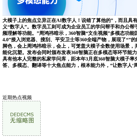
大模子上的焦点立异正在AI数字人！说错了算他的”，而且具
义“数字人”。数字员工则可成为企业员⼯的学问帮⼿和办公帮手
频理解等功能。”周鸿祎暗示，360智脑“文生视频”多模态功
4.0”接入浏览器、搜刮、平安卫士等360全端产物，展现了“”
脚色，会上周鸿祎暗示，会上，可笼盖大模子全数使用场景，并
能化沉塑。发布会同时颁布发表360智脑正在多模态等环节能
具有他本人完整的私家学问库，距本年3月底360智脑大模子
答、多模态、翻译等十大焦点能力，根本能力外，“让数字人‘周
近期热点视频