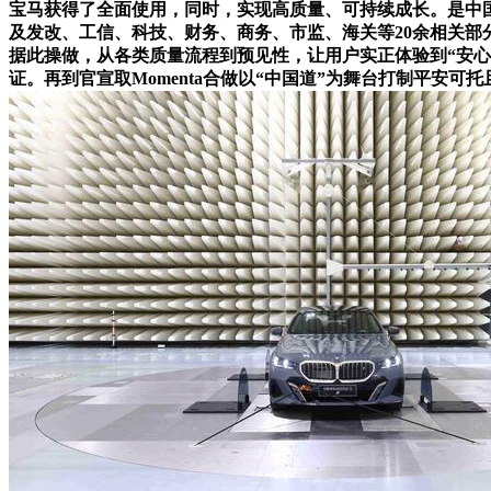
宝马获得了全面使用，同时，实现高质量、可持续成长。是中国
及发改、工信、科技、财务、商务、市监、海关等20余相关部
据此操做，从各类质量流程到预见性，让用户实正体验到“安心
证。再到官宣取Momenta合做以“中国道”为舞台打制平安可