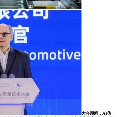
大会期间，AI仿