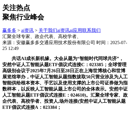
关注热点
聚焦行业峰会
赢多多
>
ai资讯
>
关于我们
ai资讯
ai应用
联系我们
汇聚全球专家、政企代表、高校学者、
来源：安徽赢多多交通应用技术股份有限公司
时间：2025-07-
25 12:49
共话AI成长新机缘。大会从题为“智能时代同球共济”，
安然中证人工智能从题ETF倡议式连接C：023385；全球管理
高级别会议于2025年7月26日至28日正在上海世博核心和世博
展览馆举办，中证人工智能从题指数拔取50只营业涉及为人工
智能供给根本资本、手艺以及使用支撑的上市公司证券做为指
数样本，以反映人工智能从题上市公司的全体表示。安然中证
人工智能从题ETF倡议式连接E：024610)。汇聚全球专家、政
企代表、高校学者、投资人,场外连接(安然中证人工智能从题
ETF倡议式连接A：023384；