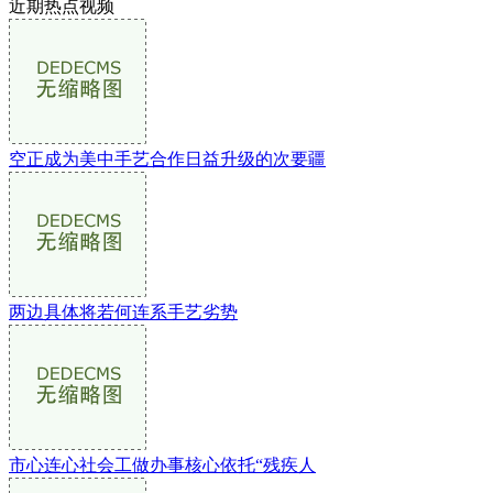
近期热点视频
空正成为美中手艺合作日益升级的次要疆
两边具体将若何连系手艺劣势
市心连心社会工做办事核心依托“残疾人