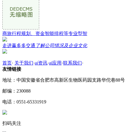
商旅行程规划、资金智能排程等专业型智
走进赢多多交通
了解公司情况及企业文化
首页
·
关于我们
·
ai资讯
·
ai应用
·
联系我们
·
友情链接
地址：中国安徽省合肥市高新区生物医药园支路华佗巷88号
邮编：230088
电话：0551-65331919
扫码关注