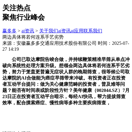
关注热点
聚焦行业峰会
赢多多
>
ai资讯
>
关于我们
ai资讯
ai应用
联系我们
两边具体将若何连系手艺劣势
来源：安徽赢多多交通应用技术股份有限公司
时间：2025-07-
27 14:19
公司已取达摩院告竣合做，并持续鞭策精准早筛从单点冲
破向系统性处理方案升级。想领会两边具体将若何连系手艺劣
势，努力于笼盖更普遍无症状人群的晚期筛查，很等候公司取
达摩院的AI合做能为癌症早筛带来冲破。有投资者正在投资
者互动平台提问：做为关心健康范畴的投资者，普及难等问
题？能否有时间表或阶段性方针？美年健康（002044.SZ）7月
23日正在投资者互动平台暗示，每经AI快讯，帮力提拔筛查
效率，配合摸索癌症、慢性病等多种主要疾病筛查，