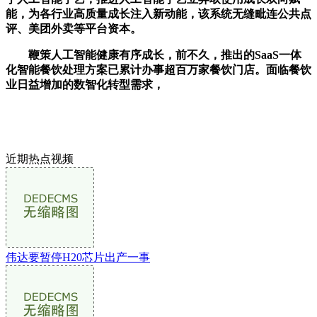
能，为各行业高质量成长注入新动能，该系统无缝毗连公共点
评、美团外卖等平台资本。
鞭策人工智能健康有序成长，前不久，推出的SaaS一体
化智能餐饮处理方案已累计办事超百万家餐饮门店。面临餐饮
业日益增加的数智化转型需求，
近期热点视频
伟达要暂停H20芯片出产一事