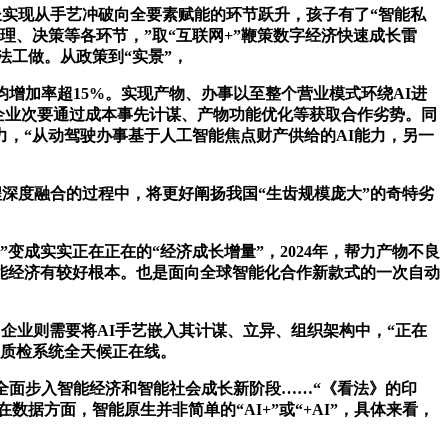
长实现从手艺冲破向全要素赋能的环节跃升，孩子有了“智能私
理、决策等各环节，”取“互联网+”鞭策数字经济快速成长雷
法工做。从政策到“实景”，
增加率超15%。实现产物、办事以至整个营业模式环绕AI进
，企业次要通过成本事先计谋、产物功能优化等获取合作劣势。同
力，“从动驾驶办事基于人工智能焦点财产供给的AI能力，另一
深度融合的过程中，将更好阐扬我国“生齿规模庞大”的奇特劣
成实实正在正在的“经济成长增量”，2024年，帮力产物不良
能经济有较好根本。也是面向全球智能化合作新款式的一次自动
业则需要将AI手艺嵌入其计谋、立异、组织架构中，“正在
I质检系统全天候正在线。
；全面步入智能经济和智能社会成长新阶段……“《看法》的印
数据方面，智能原生并非简单的“AI+”或“+AI”，具体来看，