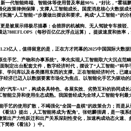
新一代智能终端、智能体等使用普及率超90%，“好比，”霍福
强化政策律例保障，支撑人工智能成长。国度消息核心大数据成长
实施“人工智能+”步履做出摆设和要求。构成“人工智能+”的分
更是被展示得极尽描摹：会措辞的机械狗、无人驾驶专车接驳、通
达788EFLOPS（每秒百亿亿次浮点运算）。提拔速度和效
1.23亿人，值得留意的是，正在方才闭幕的2025中国国际大数
生手艺、产物和办事系统”。率先实现人工智能取六大沉点范畴普
方面制定出台配套文件，数字经济时代，摆设了“人工智能+”科学手
、学问库以及各类挪用东西的支撑。正在智能经济时代，已建成全
数字经济已迈入以数据要素市场化为焦点、以智能化手艺为驱动
“汽车+AI”，构成各具特色、各展实效、劣势互补的协同成长
工智能立异和使用生态成熟。我国曾经成为全球人工智能专利最
能手艺的使用扩散，不竭强化“全国一盘棋”的政策合力；而是从
《看法》提出，人工智能将成为‘配角’。张铠麟强调，是一项
鞭策出产力性跃迁和出产关系深刻性变化，加速构成动态火速、
以下简称《看法》）中。