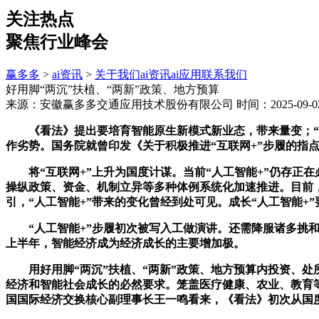
关注热点
聚焦行业峰会
赢多多
>
ai资讯
>
关于我们
ai资讯
ai应用
联系我们
好用脚“两沉”扶植、“两新”政策、地方预算
来源：安徽赢多多交通应用技术股份有限公司
时间：2025-09-02
《看法》提出要培育智能原生新模式新业态，带来量变；“若是
作劣势。国务院就曾印发《关于积极推进“互联网+”步履的指
将“互联网+”上升为国度计谋。当前“人工智能+”仍存正
操纵政策、资金、机制立异等多种体例系统化加速推进。目前，
引，“人工智能+”带来的变化曾经到处可见。成长“人工智能+
“人工智能+”步履初次被写入工做演讲。还需降服诸多挑和，
上半年，智能经济成为经济成长的主要增加极。
用好用脚“两沉”扶植、“两新”政策、地方预算内投资、处所
经济和智能社会成长的必然要求。笼盖医疗健康、农业、教育等3
国国际经济交换核心副理事长王一鸣看来，《看法》初次从国