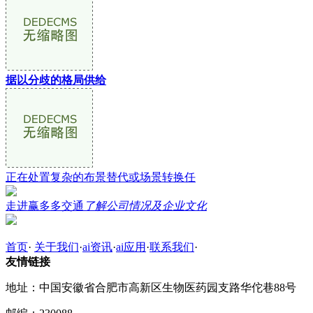
据以分歧的格局供给
正在处置复杂的布景替代或场景转换任
走进赢多多交通
了解公司情况及企业文化
首页
·
关于我们
·
ai资讯
·
ai应用
·
联系我们
·
友情链接
地址：中国安徽省合肥市高新区生物医药园支路华佗巷88号