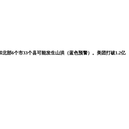
6个市33个县可能发生山洪（蓝色预警）。美团打破1.2亿